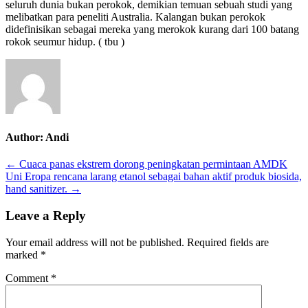
seluruh dunia bukan perokok, demikian temuan sebuah studi yang
orang
melibatkan para peneliti Australia. Kalangan bukan perokok
didiagnosis
didefinisikan sebagai mereka yang merokok kurang dari 100 batang
menderita
rokok seumur hidup. ( tbu )
kanker
paru-
paru
bukan
perokok
Author:
Andi
Post
← Cuaca panas ekstrem dorong peningkatan permintaan AMDK
Uni Eropa rencana larang etanol sebagai bahan aktif produk biosida,
navigation
hand sanitizer. →
Leave a Reply
Your email address will not be published.
Required fields are
marked
*
Comment
*