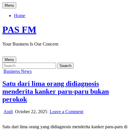
Skip
Menu
to
content
Home
PAS FM
Your Business Is Our Concern
Menu
Search
for:
Posted
Business News
in
Satu dari lima orang didiagnosis
menderita kanker paru-paru bukan
perokok
Author:
Published
on
Andi
October 22, 2025
Leave a Comment
Date:
Satu
dari
Satu dari lima orang yang didiagnosis menderita kanker paru-paru di
lima