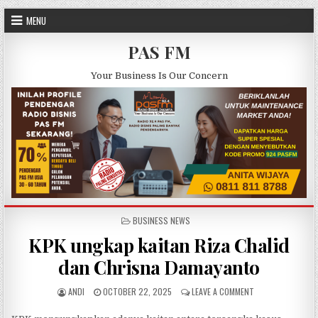
Skip to content
MENU
PAS FM
Your Business Is Our Concern
POSTED IN
BUSINESS NEWS
KPK ungkap kaitan Riza Chalid
dan Chrisna Damayanto
AUTHOR:
PUBLISHED DATE:
ON KPK UNGKAP K
ANDI
OCTOBER 22, 2025
LEAVE A COMMENT