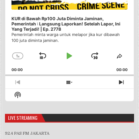
KUR di Bawah Rp100 Juta Diminta Jaminan,
Pemerintah : Langsung Laporkan! Setelah Lapor, Ini
Yang Terjadi! | Ep. 2778
Pemerintah minta warga untuk melapor jika kur dibawah
100 juta diminta jaminan.
1
x
Skip
Play
Jump
Change
Share
Playback
This
Backward
Pause
Forward
00:00
Rate
00:00
Episo
Previous
Show
Next
Episode
Episodes
Episo
Show
List
Podcast
Information
LIVE STREAMING
92.4 PAS FM JAKARTA