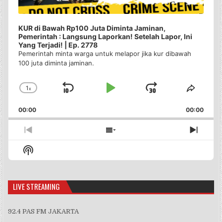
KUR di Bawah Rp100 Juta Diminta Jaminan,
Pemerintah : Langsung Laporkan! Setelah Lapor, Ini
Yang Terjadi! | Ep. 2778
Pemerintah minta warga untuk melapor jika kur dibawah
100 juta diminta jaminan.
1
x
Skip
Play
Jump
Change
Share
Playback
This
Backward
Pause
Forward
00:00
Rate
00:00
Episo
Previous
Show
Next
Episode
Episodes
Episo
Show
List
Podcast
Information
LIVE STREAMING
92.4 PAS FM JAKARTA