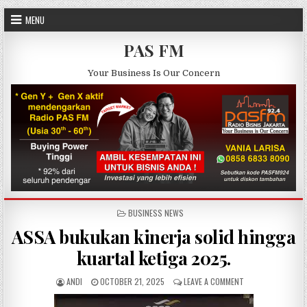
Skip to content
MENU
PAS FM
Your Business Is Our Concern
POSTED IN
BUSINESS NEWS
ASSA bukukan kinerja solid hingga
kuartal ketiga 2025.
AUTHOR:
PUBLISHED DATE:
ON ASSA BUKUKAN 
ANDI
OCTOBER 21, 2025
LEAVE A COMMENT