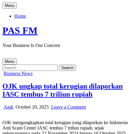
Skip
Menu
to
content
Home
PAS FM
Your Business Is Our Concern
Menu
Search
for:
Posted
Business News
in
OJK ungkap total kerugian dilaporkan
IASC tembus 7 triliun rupiah
Author:
Published
on
Andi
October 20, 2025
Leave a Comment
Date:
OJK
ungkap
OJK mengungkapkan total kerugian yang dilaporkan ke Indonesia
total
Anti Scam Center IASC tembus 7 triliun rupiah, sejak
kerugian
peluncurannya pada 22 November 2024 hingga 16 Oktober 2025.
dilaporkan