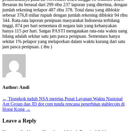
Besaran itu berasal dari 299 ribu 237 laporan yang diterima, dengan
IASC
jumlah rekening terlapor 487 ribu 378. Total dana yang diblokir
tembus
sebesar 376,8 miliar rupiah dengan jumlah rekening diblokir 94 ribu
7
344. Rata-rata laporan penipuan masyarakat Indonesia terbilang
triliun
tinggi, 874 per hari sementara di negara lain yang kebanyakan
rupiah
hanya 115 per hari. Satgas PASTI mengatakan rata-rata waktu uang
hilang adalah sekitar satu jam pasca penipuan. Sementara hanya
sekitar 1% pelapor yang melaporkan dalam waktu kurang dari satu
jam pasca penipuan. ( tbu )
Author:
Andi
Post
← Tiongkok tuduh NSA meretas Pusat Layanan Waktu Nasional
Ant Group dan JD dot com tunda rencana penerbitan stablecoin di
navigation
Hong Kong →
Leave a Reply