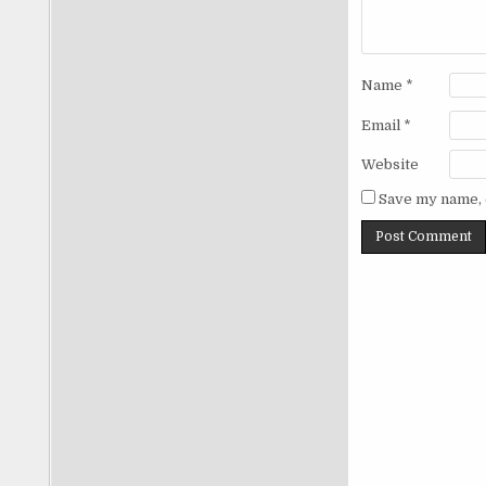
Name
*
Email
*
Anggaran Pendidikan Diselamatkan
Website
Putusan MK Soal MBG Mengejutkan! |
Ep. 2777
Save my name, e
by
OM BOB Indonesia
MK memberi putusan bahwa anggaran
MBG harus dipisahkan dari anggaran
pendidikan.