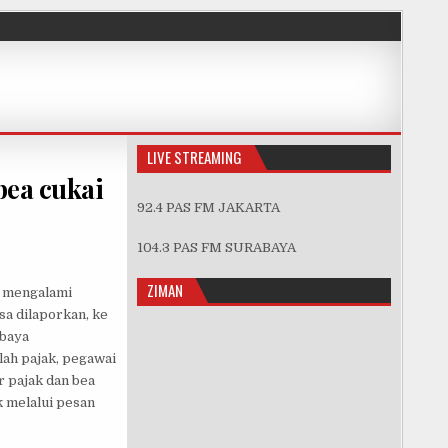
LIVE STREAMING
bea cukai
92.4 PAS FM JAKARTA
104.3 PAS FM SURABAYA
LAYANAN ADUAN KELUHAN SOAL BEA CUKAI DAN PAJAK.
ZIMAN
g mengalami
sa dilaporkan, ke
rbaya
lah pajak, pegawai
r pajak dan bea
k melalui pesan