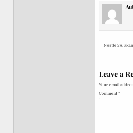
Au
Post nav
← Nestlé SA, akan
Leave a R
Your email addres
OM BOB Indonesia
Comment
*
Omong Dikit Tapi Nylekit