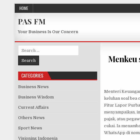
Skip to content
HOME
PAS FM
Your Business Is Our Concern
Search for:
Menkeu s
CATEGORIES
Business News
Menteri Keuangan
Business Wisdom
keluhan soal bea 
Fitur Lapor Purb
Current Affairs
menyampaikan, inf
Others News
pajak, atau pegaw
cukai. Ia menamba
Sport News
WhatsApp di nomor
Visioning Indonesia