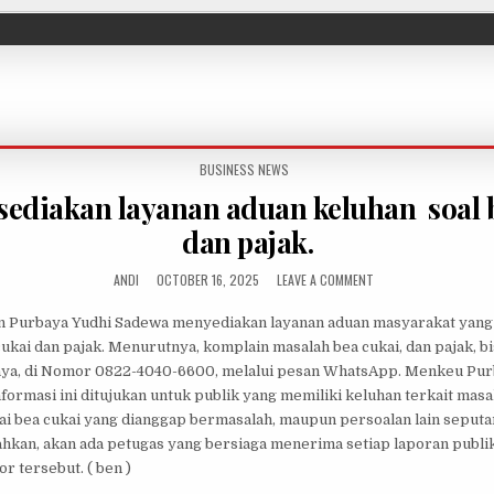
POSTED IN
BUSINESS NEWS
ediakan layanan aduan keluhan soal 
dan pajak.
AUTHOR:
PUBLISHED DATE:
ON MENKEU SEDIAKAN 
ANDI
OCTOBER 16, 2025
LEAVE A COMMENT
 Purbaya Yudhi Sadewa menyediakan layanan aduan masyarakat yan
cukai dan pajak. Menurutnya, komplain masalah bea cukai, dan pajak, bi
aya, di Nomor 0822-4040-6600, melalui pesan WhatsApp. Menkeu Pu
ormasi ini ditujukan untuk publik yang memiliki keluhan terkait masa
ai bea cukai yang dianggap bermasalah, maupun persoalan lain seputa
hkan, akan ada petugas yang bersiaga menerima setiap laporan publi
 tersebut. ( ben )