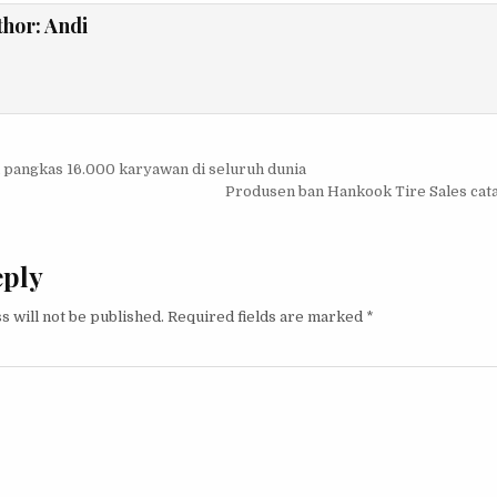
thor:
Andi
igation
 pangkas 16.000 karyawan di seluruh dunia
Produsen ban Hankook Tire Sales catat
eply
s will not be published.
Required fields are marked
*