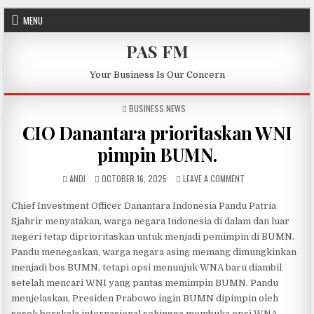
Skip to content
MENU
PAS FM
Your Business Is Our Concern
POSTED IN
BUSINESS NEWS
CIO Danantara prioritaskan WNI
pimpin BUMN.
AUTHOR:
PUBLISHED DATE:
ON CIO DANANTARA 
ANDI
OCTOBER 16, 2025
LEAVE A COMMENT
Chief Investment Officer Danantara Indonesia Pandu Patria
Sjahrir menyatakan, warga negara Indonesia di dalam dan luar
negeri tetap diprioritaskan untuk menjadi pemimpin di BUMN.
Pandu menegaskan, warga negara asing memang dimungkinkan
menjadi bos BUMN, tetapi opsi menunjuk WNA baru diambil
setelah mencari WNI yang pantas memimpin BUMN. Pandu
menjelaskan, Presiden Prabowo ingin BUMN dipimpin oleh
sosok berskala internasional sehingga membuka opsi WNA