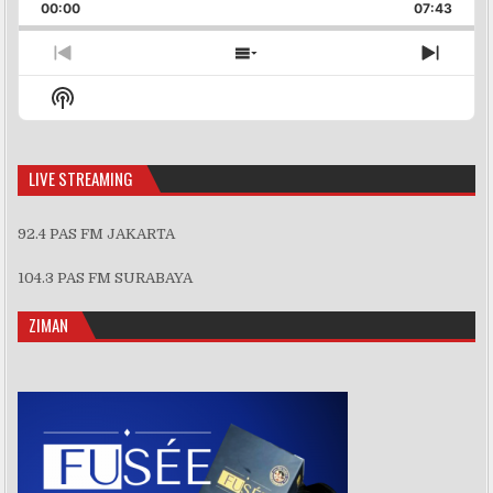
Backward
Pause
Forward
00:00
Rate
07:43
Episo
Previous
Show
Next
Episode
Episodes
Episo
Show
List
Podcast
Information
LIVE STREAMING
92.4 PAS FM JAKARTA
104.3 PAS FM SURABAYA
ZIMAN