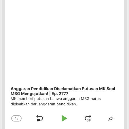
Anggaran Pendidikan Diselamatkan Putusan MK Soal
MBG Mengejutkan! | Ep. 2777
MK memberi putusan bahwa anggaran MBG harus
dipisahkan dari anggaran pendidikan.
1
x
Skip
Play
Jump
Change
Share
Playback
This