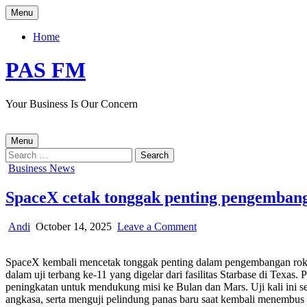
Skip
Menu
to
content
Home
PAS FM
Your Business Is Our Concern
Menu
Search
for:
Posted
Business News
in
SpaceX cetak tonggak penting pengembanga
Author:
Published
on
Andi
October 14, 2025
Leave a Comment
Date:
SpaceX
cetak
SpaceX kembali mencetak tonggak penting dalam pengembangan roket 
tonggak
dalam uji terbang ke-11 yang digelar dari fasilitas Starbase di Texas
penting
peningkatan untuk mendukung misi ke Bulan dan Mars. Uji kali ini se
pengembangan
angkasa, serta menguji pelindung panas baru saat kembali menembus 
roket