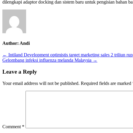
dilengkapi adaptor docking dan sistem baru untuk pengisian bahan bak
raksasa
Starship.
Author:
Andi
Post
← Intiland Development optimistis target marketing sales 2 triliun rup
Gelombang infeksi influenza melanda Malaysia →
navigation
Leave a Reply
Your email address will not be published.
Required fields are marked
Comment
*