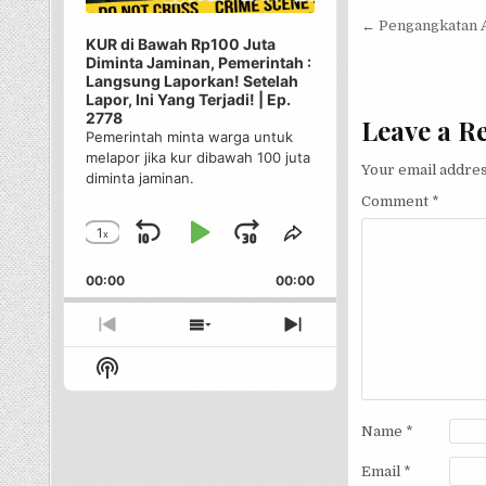
Post nav
← Pengangkatan A
KUR di Bawah Rp100 Juta
Diminta Jaminan, Pemerintah :
Langsung Laporkan! Setelah
Lapor, Ini Yang Terjadi! | Ep.
2778
Leave a R
Pemerintah minta warga untuk
melapor jika kur dibawah 100 juta
Your email addres
diminta jaminan.
Comment
*
1
x
Skip
Play
Jump
Change
Share
Playback
This
Backward
Pause
Forward
00:00
Rate
00:00
Episode
Previous
Show
Next
Episode
Episodes
Episode
Show
List
Podcast
Information
Name
*
Email
*