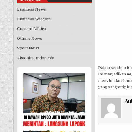
Business News
Business Wisdom
Current Affairs
Others News
Sport News
Visioning Indonesia
Dalam setahun ter
Audio
Ini menjadikan neg
Player
menghindari lema
yang sangat tipis d
Au