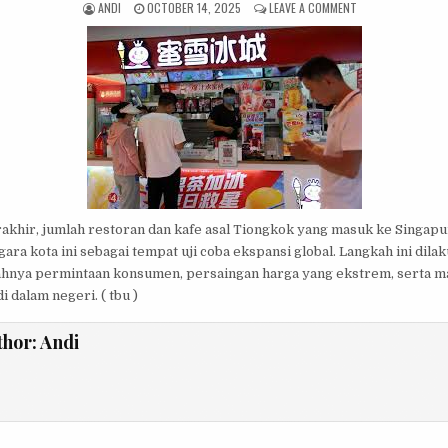
AUTHOR:
PUBLISHED DATE:
ON RESTORAN DAN 
ANDI
OCTOBER 14, 2025
LEAVE A COMMENT
akhir, jumlah restoran dan kafe asal Tiongkok yang masuk ke Singapu
ara kota ini sebagai tempat uji coba ekspansi global. Langkah ini dila
hnya permintaan konsumen, persaingan harga yang ekstrem, serta m
i dalam negeri. ( tbu )
thor:
Andi