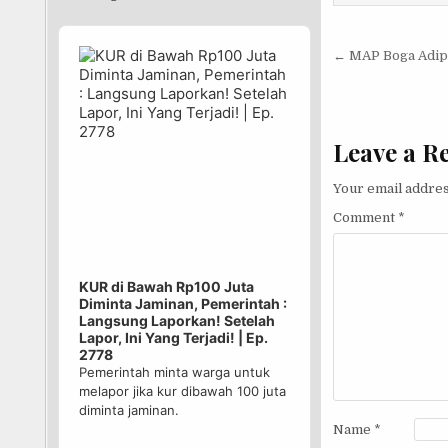
Audio
Post nav
Player
← MAP Boga Adipe
Leave a R
Your email addres
Comment
*
KUR di Bawah Rp100 Juta
Diminta Jaminan, Pemerintah :
Langsung Laporkan! Setelah
Lapor, Ini Yang Terjadi! | Ep.
2778
Pemerintah minta warga untuk
melapor jika kur dibawah 100 juta
diminta jaminan.
Name
*