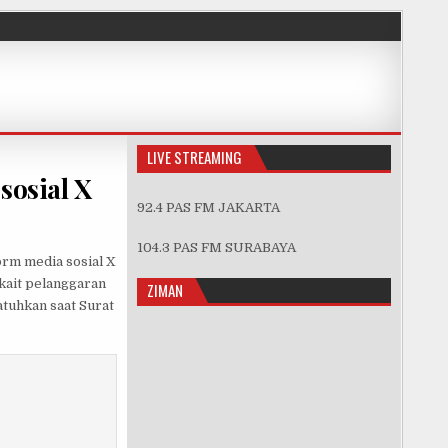
LIVE STREAMING
sosial X
92.4 PAS FM JAKARTA
AYANGKAN TEGURAN KE 3 MEDIA SOSIAL X
104.3 PAS FM SURABAYA
orm media sosial X
kait pelanggaran
ZIMAN
atuhkan saat Surat