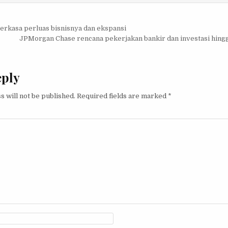
igation
rkasa perluas bisnisnya dan ekspansi
JPMorgan Chase rencana pekerjakan bankir dan investasi hing
eply
s will not be published.
Required fields are marked
*