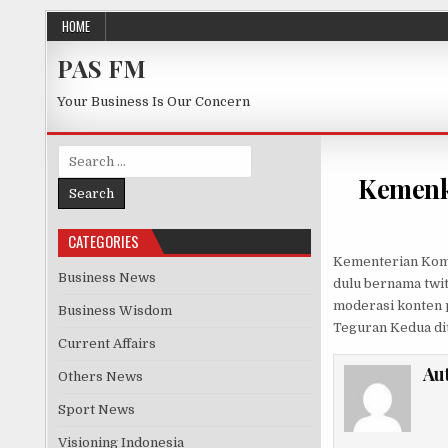
Skip to content
HOME
PAS FM
Your Business Is Our Concern
Search for:
Kemenko
CATEGORIES
Kementerian Komu
Business News
dulu bernama twit
moderasi konten p
Business Wisdom
Teguran Kedua dit
Current Affairs
Au
Others News
Sport News
Visioning Indonesia