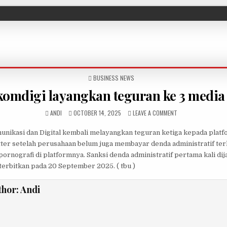
POSTED IN
BUSINESS NEWS
mdigi layangkan teguran ke 3 media 
AUTHOR:
PUBLISHED DATE:
ON KEMENKOMDIGI L
ANDI
OCTOBER 14, 2025
LEAVE A COMMENT
nikasi dan Digital kembali melayangkan teguran ketiga kepada platf
ter setelah perusahaan belum juga membayar denda administratif ter
ornografi di platformnya. Sanksi denda administratif pertama kali dij
erbitkan pada 20 September 2025. ( tbu )
thor:
Andi