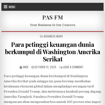
Skip to content
MENU
PAS FM
Your Business Is Our Concern
POSTED IN
BUSINESS NEWS
Para petinggi keuangan dunia
berkumpul di Washington Amerika
Serikat
AUTHOR:
PUBLISHED DATE:
ON PARA PETINGGI
ANDI
OCTOBER 13, 2025
LEAVE A COMMENT
Para petinggi keuangan dunia berkumpul di Washington
Amerika Serikat pada minggu ini, guna bersiap membahas
ketahanan ekonomi global dalam menghadapi serangan tarif
Presiden Donald Trump, dan meletusnya kembali perang dagang
Amerika-Tiongkok. Pasalnya Presiden Donald Trump
mengancam akan mengenakan bea masuk 100 persen atas impor