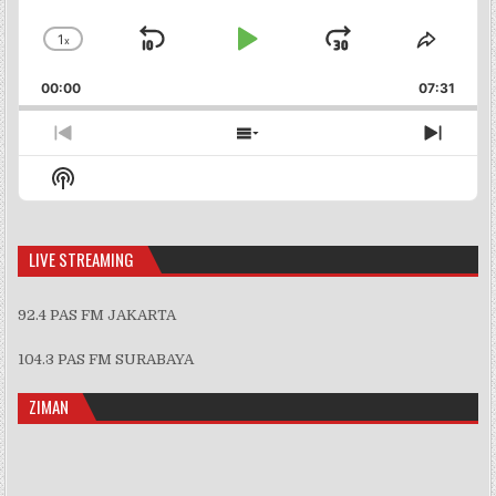
1
x
Skip
Play
Jump
Change
Share
Playback
This
Backward
Pause
Forward
00:00
Rate
07:31
Episo
Previous
Show
Next
Episode
Episodes
Episo
Show
List
Podcast
Information
LIVE STREAMING
92.4 PAS FM JAKARTA
104.3 PAS FM SURABAYA
ZIMAN