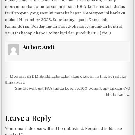
mengumumkan penetapan tarif baru 100% ke Tiongkok, diatas
tarif apapun yang saat ini mereka bayar. Ketetapan ini berlaku
mulai 1 November 2025. Sebelumnya, pada Kamis lalu
Kementerian Perdagangan Tiongkok mengumumkan kontrol
baru terhadap ekspor teknologi dan produk LTJ. ( tbu )
Author:
Andi
Post navigation
← Menteri ESDM Bahlil Lahadalia akan ekspor listrik bersih ke
Singapura
Shutdown buat FAA tunda Lebih 6.400 penerbangan dan 470
dibatalkan →
Leave a Reply
Your email address will not be published.
Required fields are
marked
*