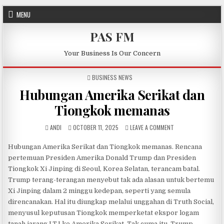
Skip to content
MENU
PAS FM
Your Business Is Our Concern
POSTED IN
BUSINESS NEWS
Hubungan Amerika Serikat dan
Tiongkok memanas
AUTHOR:
PUBLISHED DATE:
ON HUBUNGAN AMER
ANDI
OCTOBER 11, 2025
LEAVE A COMMENT
Hubungan Amerika Serikat dan Tiongkok memanas. Rencana
pertemuan Presiden Amerika Donald Trump dan Presiden
Tiongkok Xi Jinping di Seoul, Korea Selatan, terancam batal.
Trump terang-terangan menyebut tak ada alasan untuk bertemu
Xi Jinping dalam 2 minggu kedepan, seperti yang semula
direncanakan. Hal itu diungkap melalui unggahan di Truth Social,
menyusul keputusan Tiongkok memperketat ekspor logam
tanah jarang LTJ ke Amerika Serikat. Tak cuma itu, Trump