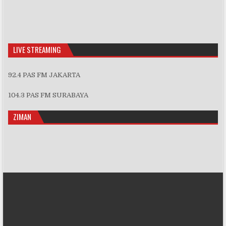
Episode
Episodes
Episo
Show
List
Podcast
Information
LIVE STREAMING
92.4 PAS FM JAKARTA
104.3 PAS FM SURABAYA
ZIMAN