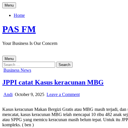
Skip
Menu
to
content
Home
PAS FM
Your Business Is Our Concern
Menu
Search
for:
Posted
Business News
in
JPPI catat Kasus keracunan MBG
Author:
Published
on
Andi
October 9, 2025
Leave a Comment
Date:
JPPI
catat
Kasus keracunan Makan Bergizi Gratis atau MBG masih terjadi, dan s
Kasus
mencatat, kasus keracunan MBG telah mencapai 10 ribu 482 anak seja
keracunan
atau SPPG yang memicu keracunan masih belum tepat. Untuk itu JPP
MBG
kompleks. ( ben )