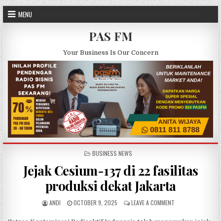
Skip to content
MENU
PAS FM
Your Business Is Our Concern
POSTED IN
BUSINESS NEWS
Jejak Cesium-137 di 22 fasilitas
produksi dekat Jakarta
AUTHOR:
PUBLISHED DATE:
ON JEJAK CESIUM-1
ANDI
OCTOBER 9, 2025
LEAVE A COMMENT