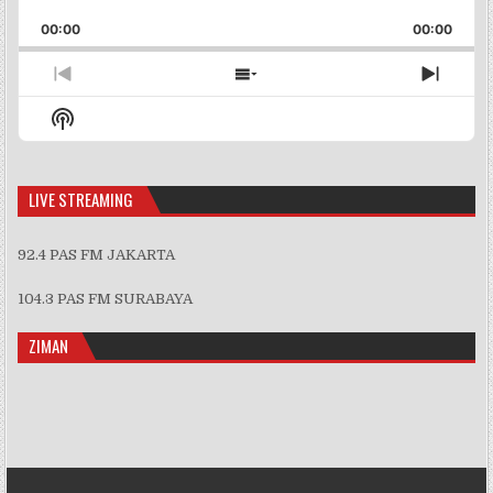
Playback
This
Backward
Pause
Forward
00:00
Rate
00:00
Episo
Previous
Show
Next
Episode
Episodes
Episo
Show
List
Podcast
Information
LIVE STREAMING
92.4 PAS FM JAKARTA
104.3 PAS FM SURABAYA
ZIMAN