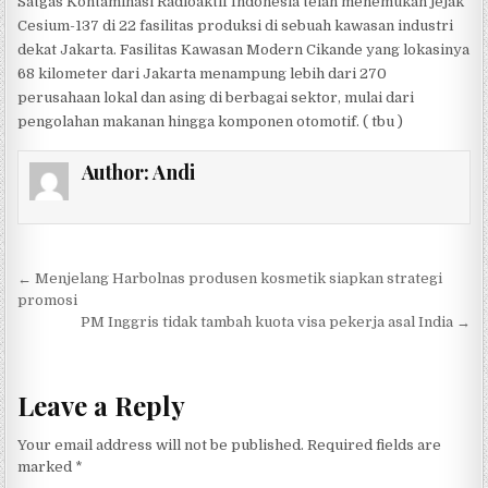
Satgas Kontaminasi Radioaktif Indonesia telah menemukan jejak
Cesium-137 di 22 fasilitas produksi di sebuah kawasan industri
dekat Jakarta. Fasilitas Kawasan Modern Cikande yang lokasinya
68 kilometer dari Jakarta menampung lebih dari 270
perusahaan lokal dan asing di berbagai sektor, mulai dari
pengolahan makanan hingga komponen otomotif. ( tbu )
Author:
Andi
Post navigation
← Menjelang Harbolnas produsen kosmetik siapkan strategi
promosi
PM Inggris tidak tambah kuota visa pekerja asal India →
Leave a Reply
Your email address will not be published.
Required fields are
marked
*