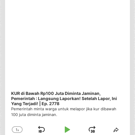
KUR di Bawah Rp100 Juta Diminta Jaminan,
Pemerintah : Langsung Laporkan! Setelah Lapor, Ini
Yang Terjadi! | Ep. 2778
Pemerintah minta warga untuk melapor jika kur dibawah
100 juta diminta jaminan.
1
x
Skip
Play
Jump
Change
Share