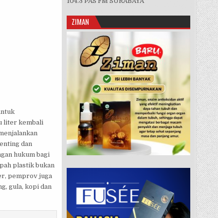
104.3 PAS FM SURABAYA
MDK LDI BALI PROTES KEBIJAKAN GUBERNUR WAYAN KOSTER
ZIMAN
untuk
 liter kembali
 menjalankan
penting dan
ngan hukum bagi
pah plastik bukan
ter, pemprov juga
, gula, kopi dan