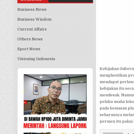
Business News
Business Wisdom
Current Affairs
Others News
Sport News
Visioning Indonesia
Kebijakan Gubern
Audio
menghentikan pro
Player
mendapat perlawa
kebijakan itu sec
mendesak. Namun 
pelaku usaha loka
pada kemasan plas
seharusnya melara
permen itu pakai p