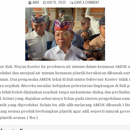
AUTHOR:
PUBLISHED DATE:
ON DUA PENGUSAHA A
ANDI
JULY 15, 2025
LEAVE A COMMENT
ur Bali, Wayan Koster ke produsen air minum dalam kemasan AMDK 
duksi dan menjual air minum kemasan plastik berukuran dibawah satu
nan. Dua pengusaha AMDK lokal di Bali minta Gubernur Koster tidak
ara sepihak. Mereka menilai, kebijakan pelestarian lingkungan di Bali 
tidak boleh dijalankan sepihak tanpa mekanisme dialog dan perlindu
l. Solusi yang diajukan seharusnya fokus pada sistem pengelolaan sam
tik yang diproduksi. Selain itu, alih-alih melarang AMDK dibawah 1 li
ng semua produk berbungkus plastik agar adil, seperti minyak goreng
lastik semua. ( tbu )