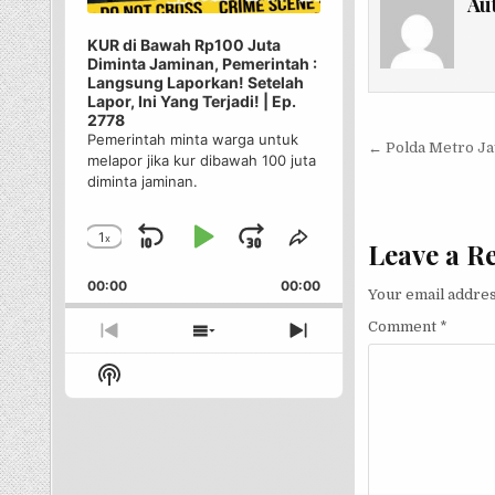
Au
KUR di Bawah Rp100 Juta
Diminta Jaminan, Pemerintah :
Langsung Laporkan! Setelah
Lapor, Ini Yang Terjadi! | Ep.
2778
Pemerintah minta warga untuk
Post nav
← Polda Metro Jay
melapor jika kur dibawah 100 juta
diminta jaminan.
1
x
Skip
Play
Jump
Change
Share
Leave a R
Playback
This
Backward
Pause
Forward
00:00
Rate
00:00
Episode
Your email addres
Comment
*
Previous
Show
Next
Episode
Episodes
Episode
Show
List
Podcast
Information