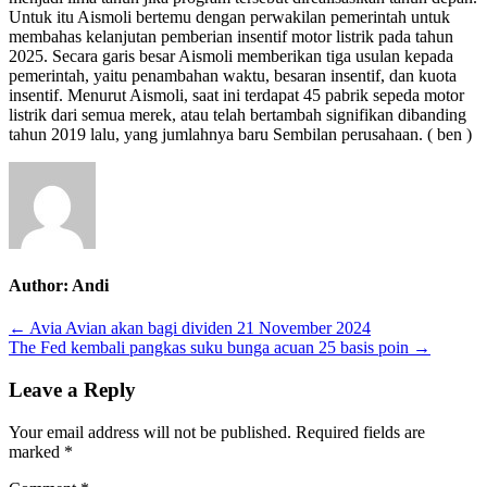
Untuk itu Aismoli bertemu dengan perwakilan pemerintah untuk
listrik
membahas kelanjutan pemberian insentif motor listrik pada tahun
ditambah
2025. Secara garis besar Aismoli memberikan tiga usulan kepada
5
pemerintah, yaitu penambahan waktu, besaran insentif, dan kuota
tahun
insentif. Menurut Aismoli, saat ini terdapat 45 pabrik sepeda motor
listrik dari semua merek, atau telah bertambah signifikan dibanding
tahun 2019 lalu, yang jumlahnya baru Sembilan perusahaan. ( ben )
Author:
Andi
Post
← Avia Avian akan bagi dividen 21 November 2024
The Fed kembali pangkas suku bunga acuan 25 basis poin →
navigation
Leave a Reply
Your email address will not be published.
Required fields are
marked
*