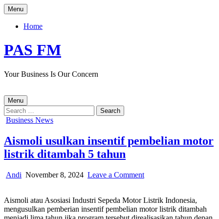
Skip
Menu
to
content
Home
PAS FM
Your Business Is Our Concern
Menu
Search
for:
Posted
Business News
in
Aismoli usulkan insentif pembelian motor
listrik ditambah 5 tahun
Author:
Published
on
Andi
November 8, 2024
Leave a Comment
Date:
Aismoli
usulkan
Aismoli atau Asosiasi Industri Sepeda Motor Listrik Indonesia,
insentif
mengusulkan pemberian insentif pembelian motor listrik ditambah
pembelian
menjadi lima tahun jika program tersebut direalisasikan tahun depan.
motor