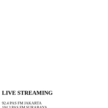
Next Episode
Show Podcast Information
LIVE STREAMING
92.4 PAS FM JAKARTA
104.3 PAS FM SURABAYA