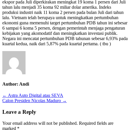
ekspor pada Juli diperkirakan meningkat 19 koma 1 persen dari Juli
tahun lalu menjadi 35 koma 92 miliar dolar amerika. Indeks
produksi industri naik 11 koma 2 persen pada bulan Juli dari tahun
lalu. Vietnam telah berupaya untuk meningkatkan pertumbuhan
ekonomi guna memenuhi target pertumbuhan PDB tahun ini sebesar
6 sampai 6 koma 5 persen, dengan pemerintah menjaga pengaturan
kebijakan yang akomodatif dan meningkatkan investasi publik.
Negara ini mencatat pertumbuhan PDB tahunan sebesar 6,93% pada
kuartal kedua, naik dari 5,87% pada kuartal pertama. ( tbu )
Author:
Andi
Post
← Astra Auto Digital atau SEVA
Calon Presiden Nicolas Maduro →
navigation
Leave a Reply
Your email address will not be published.
Required fields are
marked
*