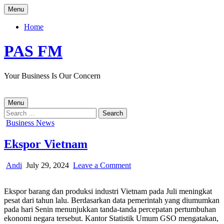
Skip
Menu
to
content
Home
PAS FM
Your Business Is Our Concern
Menu
Search
for:
Posted
Business News
in
Ekspor Vietnam
Author:
Published
on
Andi
July 29, 2024
Leave a Comment
Date:
Ekspor
Vietnam
Ekspor barang dan produksi industri Vietnam pada Juli meningkat
pesat dari tahun lalu. Berdasarkan data pemerintah yang diumumkan
pada hari Senin menunjukkan tanda-tanda percepatan pertumbuhan
ekonomi negara tersebut. Kantor Statistik Umum GSO mengatakan,