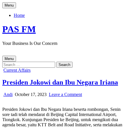
Skip
Menu
to
content
Home
PAS FM
Your Business Is Our Concern
Menu
Search
for:
Posted
Current Affairs
in
Presiden Jokowi dan Ibu Negara Iriana
Author:
Published
on
Andi
October 17, 2023
Leave a Comment
Date:
Presiden
Jokowi
Presiden Jokowi dan Ibu Negara Iriana beserta rombongan, Senin
dan
sore tadi telah mendarat di Beijing Capital International Airport,
Ibu
Tiongkok. Kunjungan Presiden ke Beijing, untuk mengikuti dua
Negara
agenda besar, yaitu KTT Belt and Road Initiative, serta melakukan
Iriana