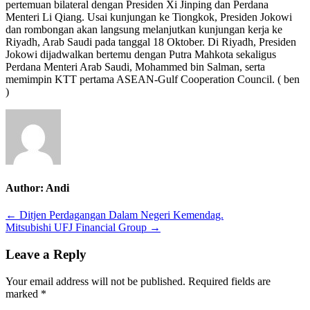
pertemuan bilateral dengan Presiden Xi Jinping dan Perdana
Menteri Li Qiang. Usai kunjungan ke Tiongkok, Presiden Jokowi
dan rombongan akan langsung melanjutkan kunjungan kerja ke
Riyadh, Arab Saudi pada tanggal 18 Oktober. Di Riyadh, Presiden
Jokowi dijadwalkan bertemu dengan Putra Mahkota sekaligus
Perdana Menteri Arab Saudi, Mohammed bin Salman, serta
memimpin KTT pertama ASEAN-Gulf Cooperation Council. ( ben
)
Author:
Andi
Post
← Ditjen Perdagangan Dalam Negeri Kemendag.
Mitsubishi UFJ Financial Group →
navigation
Leave a Reply
Your email address will not be published.
Required fields are
marked
*