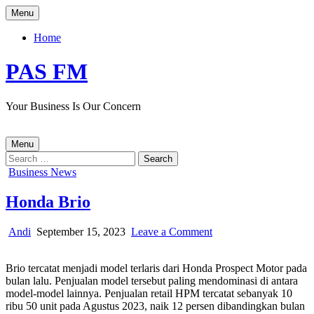
Skip
Menu
to
content
Home
PAS FM
Your Business Is Our Concern
Menu
Search
for:
Posted
Business News
in
Honda Brio
Author:
Published
on
Andi
September 15, 2023
Leave a Comment
Date:
Honda
Brio
Brio tercatat menjadi model terlaris dari Honda Prospect Motor pada
bulan lalu. Penjualan model tersebut paling mendominasi di antara
model-model lainnya. Penjualan retail HPM tercatat sebanyak 10
ribu 50 unit pada Agustus 2023, naik 12 persen dibandingkan bulan