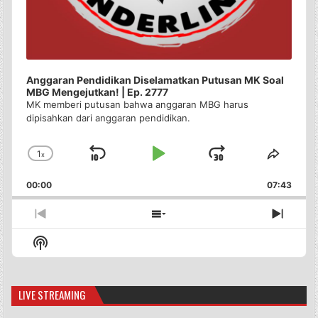
Anggaran Pendidikan Diselamatkan Putusan MK Soal
MBG Mengejutkan! | Ep. 2777
MK memberi putusan bahwa anggaran MBG harus
dipisahkan dari anggaran pendidikan.
1
x
Skip
Play
Jump
Change
Share
Playback
This
Backward
Pause
Forward
00:00
Rate
07:43
Episo
Previous
Show
Next
Episode
Episodes
Episo
Show
List
Podcast
Information
LIVE STREAMING