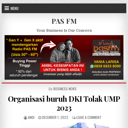
Skip to content
MENU
PAS FM
Your Business Is Our Concern
POSTED IN
BUSINESS NEWS
Organisasi buruh DKI Tolak UMP
2023
AUTHOR:
PUBLISHED DATE:
ON ORGANISASI BU
ANDI
DECEMBER 1, 2022
LEAVE A COMMENT