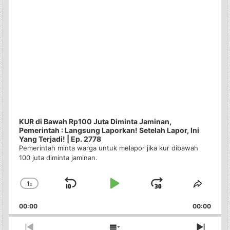
KUR di Bawah Rp100 Juta Diminta Jaminan,
Pemerintah : Langsung Laporkan! Setelah Lapor, Ini
Yang Terjadi! | Ep. 2778
Pemerintah minta warga untuk melapor jika kur dibawah
100 juta diminta jaminan.
1
x
Skip
Play
Jump
Change
Share
Playback
This
Backward
Pause
Forward
00:00
Rate
00:00
Episo