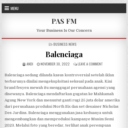
Skip to content
MENU
PAS FM
Your Business Is Our Concern
POSTED IN
BUSINESS NEWS
Balenciaga
AUTHOR:
PUBLISHED DATE:
ON BALENCIAGA
ANDI
NOVEMBER 30, 2022
LEAVE A COMMENT
Balenciaga sedang dilanda kasus kontroversial setelah iklan
terbarunya dinilai mengeksploitasi seksual pada anak. Kini
brand fesyen mewah itu menggugat perusahaan agensi yang
disewanya. Balenciaga mendaftarkan gugatan ke Mahkamah
Agung New York dan menuntut ganti rugi 25 juta dolar amerika
dari perusahaan produksi North Six dan set desainer Nicholas
Des Jardins. Balenciaga menggunakan jasa keduanya untuk
mengembangkan dan memproduksi kampanye Musim Semi
2023. Melalui foto yang beredar, terlihat anak perempuan