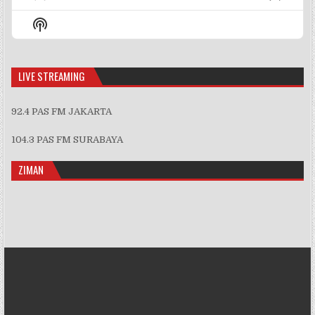
Previous
Show
Next
Episode
Episodes
Episo
Show
List
Podcast
Information
LIVE STREAMING
92.4 PAS FM JAKARTA
104.3 PAS FM SURABAYA
ZIMAN