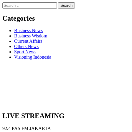
Search
for:
Categories
Business News
Business Wisdom
Current Affairs
Others News
Sport News
Visioning Indonesia
Previous
Episode
Show
Podcast
Information
LIVE STREAMING
92.4 PAS FM JAKARTA