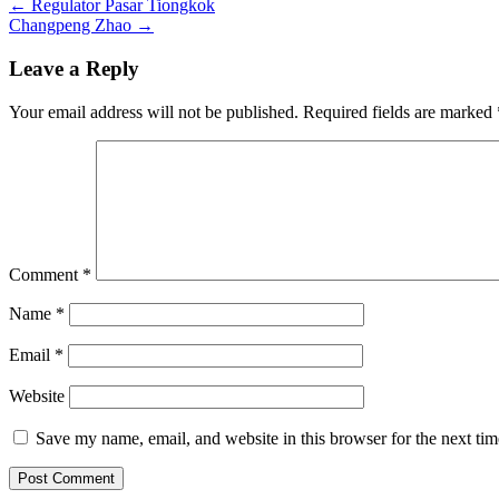
Post
← Regulator Pasar Tiongkok
Changpeng Zhao →
navigation
Leave a Reply
Your email address will not be published.
Required fields are marked
Comment
*
Name
*
Email
*
Website
Save my name, email, and website in this browser for the next ti