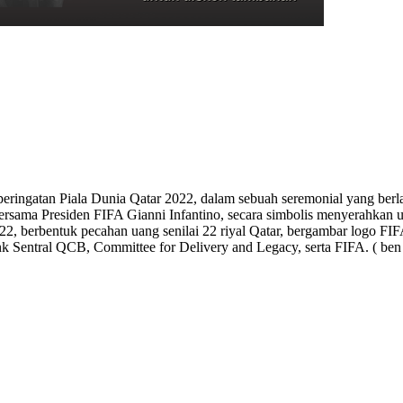
peringatan Piala Dunia Qatar 2022, dalam sebuah seremonial yang ber
a Presiden FIFA Gianni Infantino, secara simbolis menyerahkan uang 
2022, berbentuk pecahan uang senilai 22 riyal Qatar, bergambar logo F
ank Sentral QCB, Committee for Delivery and Legacy, serta FIFA. ( ben