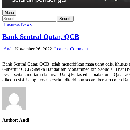
Menu
Search
for:
Posted
Business News
in
Bank Sentral Qatar, QCB
Author:
Published
on
Andi
November 26, 2022
Leave a Comment
Date:
Bank
Sentral
Bank Sentral Qatar, QCB, telah menerbitkan mata uang edisi khusus 
Qatar,
Gubernur QCB Sheikh Bandar bin Mohammed bin Saoud al-Thani bersam
QCB
besar, serta tamu-tamu lainnya. Uang kertas edisi piala dunia Qatar 
dikedua sisi. Uang kertas tersebut diterbitkan secara bersama oleh B
Author:
Andi