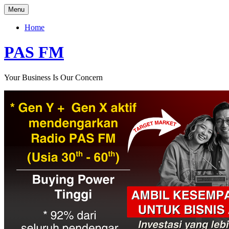
Skip
Menu
to
content
Home
PAS FM
Your Business Is Our Concern