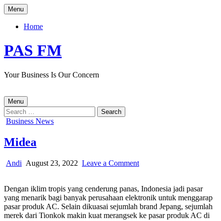
Skip
Menu
to
content
Home
PAS FM
Your Business Is Our Concern
Menu
Search
for:
Posted
Business News
in
Midea
Author:
Published
on
Andi
August 23, 2022
Leave a Comment
Date:
Midea
Dengan iklim tropis yang cenderung panas, Indonesia jadi pasar
yang menarik bagi banyak perusahaan elektronik untuk menggarap
pasar produk AC. Selain dikuasai sejumlah brand Jepang, sejumlah
merek dari Tionkok makin kuat merangsek ke pasar produk AC di