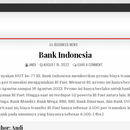
POSTED IN
BUSINESS NEWS
Bank Indonesia
AUTHOR:
PUBLISHED DATE:
ON BANK INDONESI
ANDI
AUGUST 16, 2022
LEAVE A COMMENT
ayakan HUT ke-77 RI, Bank Indonesia memberikan promo biaya trans
 per transaksi menggunakan BI Fast. Menurut BI, promo ini hanya ber
16 Agustus sampai 18 Agustus 2022. Promo ini hanya berlaku untuk ba
yanan BI Fast. Hingga saat ini terdapat 52 peserta BI Fast antara lain,
aga, Bank Mandiri, Bank Mega, BNI, BRI, Bank Sinarmas, dan Bank UOB
i saat ini, biaya transfer BI Fast hanya sebesar 2.500 per transaksi, 
bank pada umumnya yang biayanya sebesar 6.500. ( tbu )
thor:
Andi