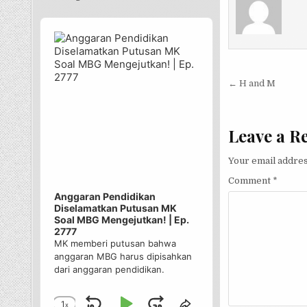
Audio
Player
Post nav
← H and M
Leave a R
Your email addres
Comment
*
Anggaran Pendidikan
Diselamatkan Putusan MK
Soal MBG Mengejutkan! | Ep.
2777
MK memberi putusan bahwa
anggaran MBG harus dipisahkan
dari anggaran pendidikan.
1
x