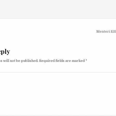
igation
Menteri ESD
eply
s will not be published.
Required fields are marked
*