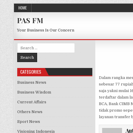
Skip to content
HOME
PAS FM
Your Business Is Our Concern
Search for:
CATEGORIES
Dalam rangka mer
Business News
sebesar 77 rupiah
saja yakni mulai 
Business Wisdom
terdaftar dalam la
Current Affairs
BCA, Bank CIMB Ni
tidak promo sepert
Others News
layanan transfer 
Sport News
Au
Visioning Indonesia