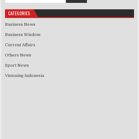
CATEGORIES
Business News
Business Wisdom
Current Affairs
Others News
Sport News
Visioning Indonesia
Previous
Show
Next
Episode
Episodes
Episo
Show
List
Podcast
Information