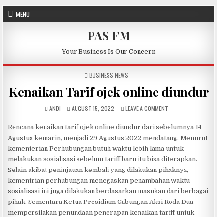
Skip to content
MENU
PAS FM
Your Business Is Our Concern
POSTED IN
BUSINESS NEWS
Kenaikan Tarif ojek online diundur
AUTHOR:
PUBLISHED DATE:
ON KENAIKAN TARIF 
ANDI
AUGUST 15, 2022
LEAVE A COMMENT
Rencana kenaikan tarif ojek online diundur dari sebelumnya 14
Agustus kemarin, menjadi 29 Agustus 2022 mendatang. Menurut
kementerian Perhubungan butuh waktu lebih lama untuk
melakukan sosialisasi sebelum tariff baru itu bisa diterapkan.
Selain akibat peninjauan kembali yang dilakukan pihaknya,
kementrian perhubungan menegaskan penambahan waktu
sosialisasi ini juga dilakukan berdasarkan masukan dari berbagai
pihak. Sementara Ketua Presidium Gabungan Aksi Roda Dua
mempersilakan penundaan penerapan kenaikan tariff untuk