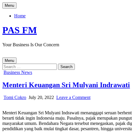
Skip
Menu
to
content
Home
PAS FM
Your Business Is Our Concern
Menu
Search
for:
Posted
Business News
in
Menteri Keuangan Sri Mulyani Indrawati
Author:
Published
on
Tomi Cokro
July 20, 2022
Leave a Comment
Date:
Menteri
Keuangan
Menteri Keuangan Sri Mulyani Indrawati menanggapi seruan berhenti
Sri
berarti tidak ingin Indonesia maju. Pasalnya, pajak merupakan pungu
Mulyani
masyarakat umum. Bendahara Negara tersebut menegaskan, pajak digu
Indrawati
pendidikan yang baik mulai tingkat dasar, pesantren, hingga universi