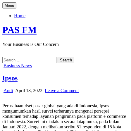
Skip
Menu
to
content
Home
PAS FM
Your Business Is Our Concern
Search
for:
Posted
Business News
in
Ipsos
Author:
Published
on
Andi
April 18, 2022
Leave a Comment
Date:
Ipsos
Perusahaan riset pasar global yang ada di Indonesia, Ipsos
mengumumkan hasil survei terbarunya mengenai persepsi
konsumen terhadap layanan pengiriman pada platform e-commerce
di Indonesia. Survei ini diadakan secara tatap muka, pada bulan
Januari 2022, dengan melibatkan seribu 51 responden di 15 kota