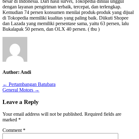
besar di Indonesia. Dari hasil survei, Tokopedia dinilai unggul
dengan layanan pengiriman terbaik, tercepat, dan terlengkap.
Kemudian 74 persen konsumen menilai produk-produk yang dijual
di Tokopedia memiliki kualitas yang paling baik. Diikuti Shopee
dan Lazada yang memiliki persentase sama, yaitu 63 persen, lalu
Bukalapak 50 persen, dan OLX 40 persen. ( tbu )
Author:
Andi
Post
← Pertambangan Batubara
General Motors →
navigation
Leave a Reply
Your email address will not be published.
Required fields are
marked
*
Comment
*