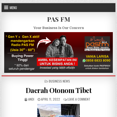
Skip to content
MENU
PAS FM
Your Business Is Our Concern
POSTED IN
BUSINESS NEWS
Daerah Otonom Tibet
AUTHOR:
PUBLISHED DATE:
ON DAERAH OTONOM 
ANDI
APRIL 11, 2022
LEAVE A COMMENT