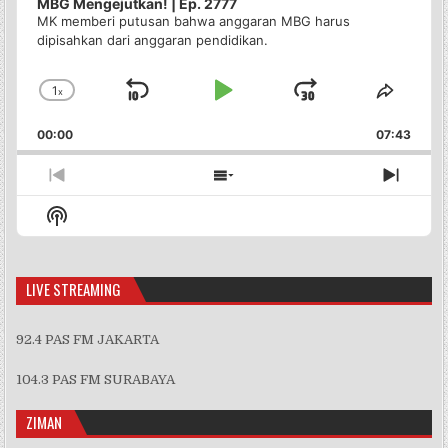
MBG Mengejutkan! | Ep. 2777
MK memberi putusan bahwa anggaran MBG harus
dipisahkan dari anggaran pendidikan.
1
x
Skip
Play
Jump
Change
Share
Playback
This
Backward
Pause
Forward
00:00
Rate
07:43
Episo
Previous
Show
Next
Episode
Episodes
Episo
Show
List
Podcast
Information
LIVE STREAMING
92.4 PAS FM JAKARTA
104.3 PAS FM SURABAYA
ZIMAN