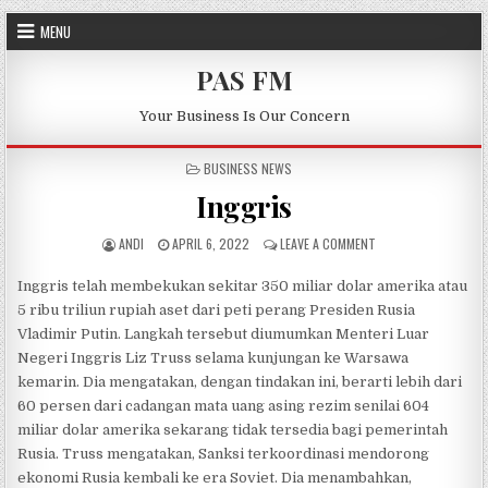
Skip to content
MENU
PAS FM
Your Business Is Our Concern
POSTED IN
BUSINESS NEWS
Inggris
AUTHOR:
PUBLISHED DATE:
ON INGGRIS
ANDI
APRIL 6, 2022
LEAVE A COMMENT
Inggris telah membekukan sekitar 350 miliar dolar amerika atau
5 ribu triliun rupiah aset dari peti perang Presiden Rusia
Vladimir Putin. Langkah tersebut diumumkan Menteri Luar
Negeri Inggris Liz Truss selama kunjungan ke Warsawa
kemarin. Dia mengatakan, dengan tindakan ini, berarti lebih dari
60 persen dari cadangan mata uang asing rezim senilai 604
miliar dolar amerika sekarang tidak tersedia bagi pemerintah
Rusia. Truss mengatakan, Sanksi terkoordinasi mendorong
ekonomi Rusia kembali ke era Soviet. Dia menambahkan,