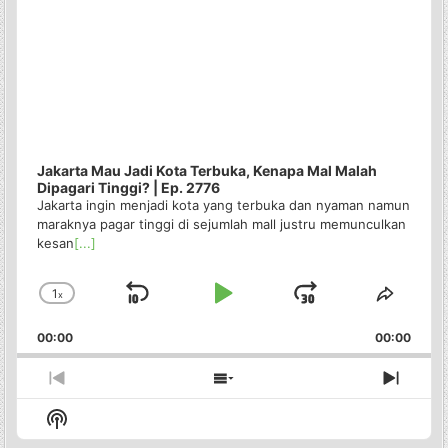
Jakarta Mau Jadi Kota Terbuka, Kenapa Mal Malah
Dipagari Tinggi? | Ep. 2776
Jakarta ingin menjadi kota yang terbuka dan nyaman namun
maraknya pagar tinggi di sejumlah mall justru memunculkan
kesan
[...]
1
x
Skip
Play
Jump
Change
Share
Playback
This
Backward
Pause
Forward
00:00
Rate
00:00
Episo
Previous
Show
Next
Episode
Episodes
Episo
Show
List
Podcast