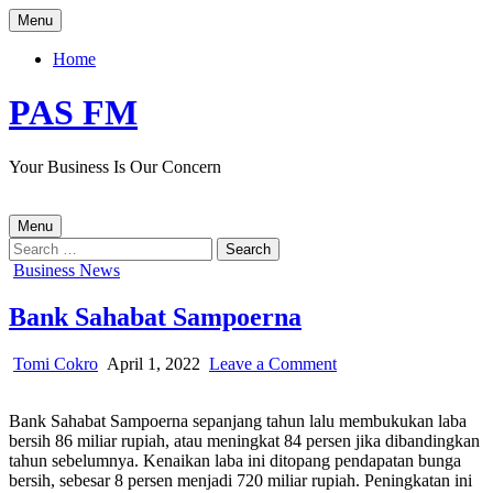
Skip
Menu
to
content
Home
PAS FM
Your Business Is Our Concern
Menu
Search
for:
Posted
Business News
in
Bank Sahabat Sampoerna
Author:
Published
on
Tomi Cokro
April 1, 2022
Leave a Comment
Date:
Bank
Sahabat
Bank Sahabat Sampoerna sepanjang tahun lalu membukukan laba
Sampoerna
bersih 86 miliar rupiah, atau meningkat 84 persen jika dibandingkan
tahun sebelumnya. Kenaikan laba ini ditopang pendapatan bunga
bersih, sebesar 8 persen menjadi 720 miliar rupiah. Peningkatan ini