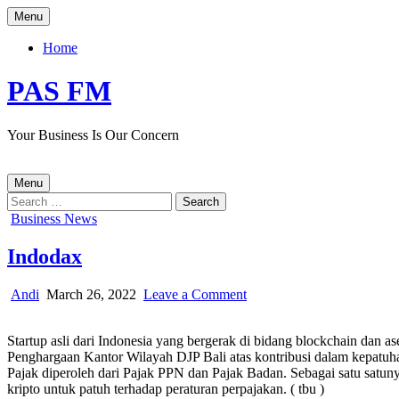
Skip
Menu
to
content
Home
PAS FM
Your Business Is Our Concern
Menu
Search
for:
Posted
Business News
in
Indodax
Author:
Published
on
Andi
March 26, 2022
Leave a Comment
Date:
Indodax
Startup asli dari Indonesia yang bergerak di bidang blockchain dan
Penghargaan Kantor Wilayah DJP Bali atas kontribusi dalam kepatu
Pajak diperoleh dari Pajak PPN dan Pajak Badan. Sebagai satu satu
kripto untuk patuh terhadap peraturan perpajakan. ( tbu )