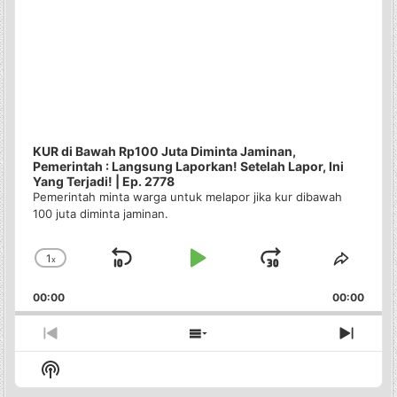
KUR di Bawah Rp100 Juta Diminta Jaminan,
Pemerintah : Langsung Laporkan! Setelah Lapor, Ini
Yang Terjadi! | Ep. 2778
Pemerintah minta warga untuk melapor jika kur dibawah
100 juta diminta jaminan.
1
x
Skip
Play
Jump
Change
Share
Playback
This
Backward
Pause
Forward
00:00
Rate
00:00
Episo
Previous
Show
Next
Episode
Episodes
Episo
Show
List
Podcast