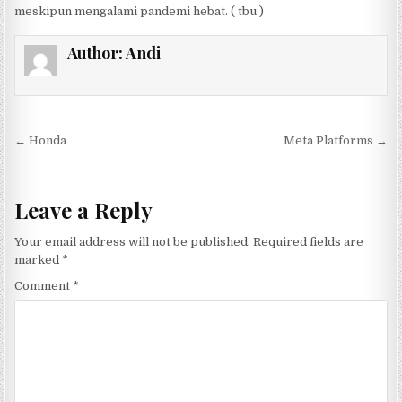
meskipun mengalami pandemi hebat. ( tbu )
Author:
Andi
Post navigation
← Honda
Meta Platforms →
Leave a Reply
Your email address will not be published.
Required fields are
marked
*
Comment
*