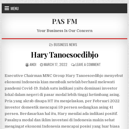
Skip to content
MENU
PAS FM
Your Business Is Our Concern
POSTED IN
BUSINESS NEWS
Hary Tanoesoedibjo
AUTHOR:
PUBLISHED DATE:
ON HARY TANOESOE
ANDI
MARCH 17, 2022
LEAVE A COMMENT
Executive Chairman MNC Group Hary Tanoesoedibjo menyebut
ekonomi Indonesia kian membaik setelah berhasil melewati
pandemi Covid-19. Salah satu indikasi yaitu dominasi investor
lokal dalam negeri di pasar modal lebih tinggi ketimbang asing.
Pria yang akrab disapa HT itu menjelaskan, per Februari 2022
investor domestik mencapai 59 persen sedangkan asing 41
persen. Berdasarkan hal itu, Hary menilai ada indikasi positif.
Pasalnya modal dan iklim investasi di Indonesia makin sehat
mengingat ekonomi Indonesia mencapai posisi yang luar biasa