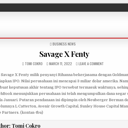
POSTED IN
BUSINESS NEWS
Savage X Fenty
AUTHOR:
PUBLISHED DATE:
ON SAVAGE X FEN
TOMI COKRO
MARCH 11, 2022
LEAVE A COMMENT
Savage X Fenty milik penyanyi Rihanna bekerjasama dengan Goldma
pkan IPO. Nilai perusahaan ini mencapai 3 miliar dolar amerika. Na
uat keputusan akhir tentang IPO tersebut termasuk waktunya, sehin
chBook menunjukkan perusahaan ini telah mengumpulkan dana segar se
a Januari. Putaran pendanaan ini dipimpin oleh Neuberger Berman de
elumnya L Catterton, Avenir Growth Capital, Sunley House Capital Ma
 Partners. (kontan-tbu)
thor:
Tomi Cokro