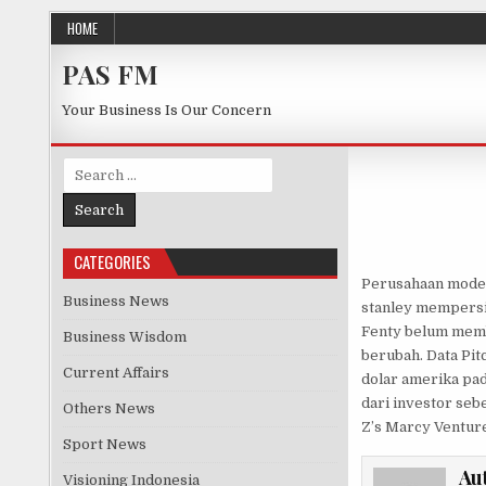
Skip to content
HOME
PAS FM
Your Business Is Our Concern
Search for:
CATEGORIES
Perusahaan mode 
Business News
stanley mempersia
Fenty belum memb
Business Wisdom
berubah. Data Pit
Current Affairs
dolar amerika pad
dari investor seb
Others News
Z’s Marcy Venture
Sport News
Au
Visioning Indonesia