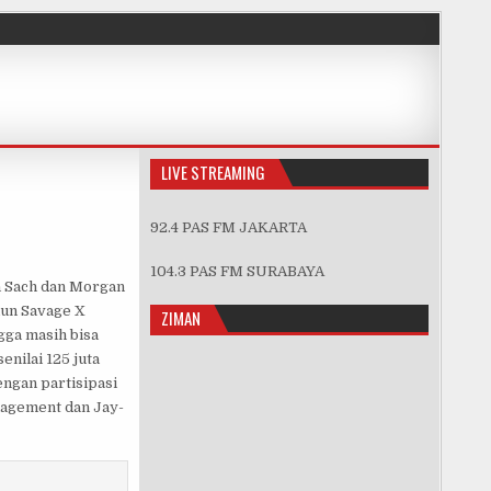
LIVE STREAMING
92.4 PAS FM JAKARTA
TY
104.3 PAS FM SURABAYA
n Sach dan Morgan
mun Savage X
ZIMAN
gga masih bisa
nilai 125 juta
ngan partisipasi
nagement dan Jay-