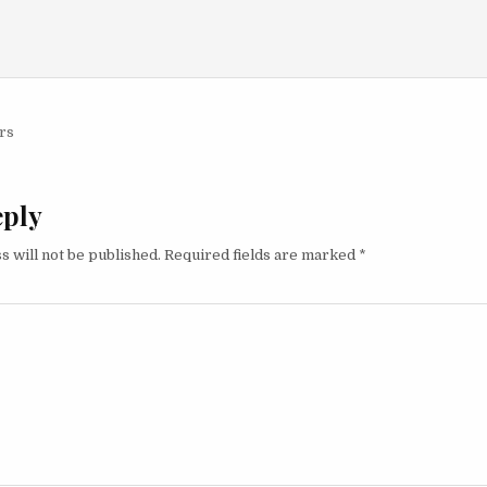
igation
rs
eply
s will not be published.
Required fields are marked
*