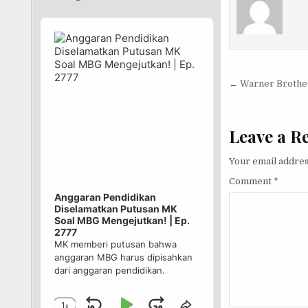
Audio
Player
Post nav
← Warner Brothe
Leave a R
Your email addres
Comment
*
Anggaran Pendidikan
Diselamatkan Putusan MK
Soal MBG Mengejutkan! | Ep.
2777
MK memberi putusan bahwa
anggaran MBG harus dipisahkan
dari anggaran pendidikan.
1
x