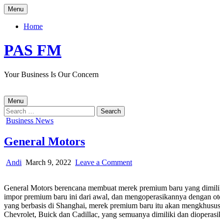
Skip
Menu
to
content
Home
PAS FM
Your Business Is Our Concern
Menu
Search
for:
Posted
Business News
in
General Motors
Author:
Published
on
Andi
March 9, 2022
Leave a Comment
Date:
General
Motors
General Motors berencana membuat merek premium baru yang dimili
impor premium baru ini dari awal, dan mengoperasikannya dengan ot
yang berbasis di Shanghai, merek premium baru itu akan mengkhususk
Chevrolet, Buick dan Cadillac, yang semuanya dimiliki dan dioperasi