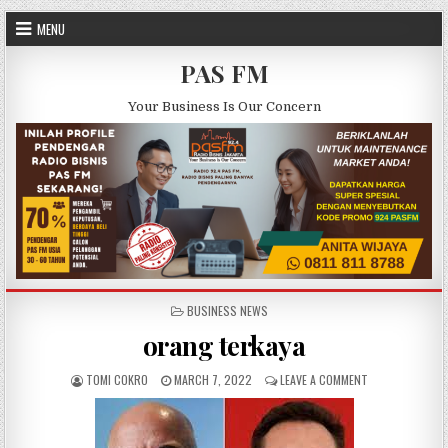
Skip to content
MENU
PAS FM
Your Business Is Our Concern
POSTED IN
BUSINESS NEWS
orang terkaya
AUTHOR:
PUBLISHED DATE:
ON ORANG TERK
TOMI COKRO
MARCH 7, 2022
LEAVE A COMMENT