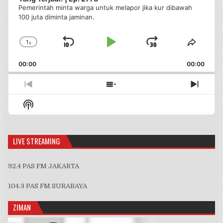
Pemerintah minta warga untuk melapor jika kur dibawah
100 juta diminta jaminan.
1
x
Skip
Play
Jump
Change
Share
Playback
This
Backward
Pause
Forward
00:00
Rate
00:00
Episo
Previous
Show
Next
Episode
Episodes
Episo
Show
List
Podcast
Information
LIVE STREAMING
92.4 PAS FM JAKARTA
104.3 PAS FM SURABAYA
ZIMAN