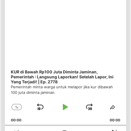
KUR di Bawah Rp100 Juta Diminta Jaminan,
Pemerintah : Langsung Laporkan! Setelah Lapor, Ini
Yang Terjadi! | Ep. 2778
Pemerintah minta warga untuk melapor jika kur dibawah
100 juta diminta jaminan.
1
x
Skip
Play
Jump
Change
Share
Playback
This
Backward
Pause
Forward
00:00
Rate
00:00
Episo