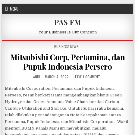
Skip to content
MENU
PAS FM
Your Business Is Our Concern
POSTED IN
BUSINESS NEWS
Mitsubishi Corp, Pertamina, dan
Pupuk Indonesia Persero
AUTHOR:
PUBLISHED DATE:
ON MITSUBISHI CORP, 
ANDI
MARCH 4, 2022
LEAVE A COMMENT
Mitsubishi Corporation, Pertamina, dan Pupuk Indonesia
Persero, resmi berkerjasama mengembangkan bisnis Green
Hydrogen dan Green Ammonia Value Chain, berikut Carbon
Capture Utilization and Storage. Untuk itu, hari rabu kemarin,
telah dilakukan penandatanganan Nota Kesepahaman antara
Pertamina, Pupuk Indonesia, dan Mitsubishi Corporation. Wakil
menteri BUMN Pahala Mansuri meyebutkan, melalui
kesepakatan kerjasama produksi antara BUMN dan swasta,