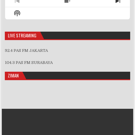
Previous
Show
Next
Episode
Episodes
Episo
Show
List
Podcast
Information
LIVE STREAMING
92.4 PAS FM JAKARTA
104.3 PAS FM SURABAYA
ZIMAN