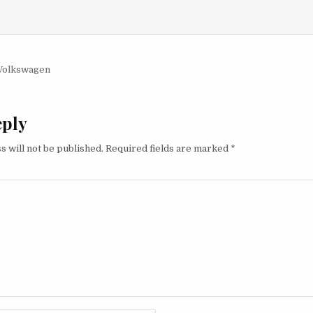
igation
Volkswagen
eply
s will not be published.
Required fields are marked
*