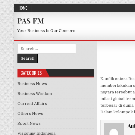
Skip to content
HOME
PAS FM
Your Business Is Our Concern
Search for:
CATEGORIES
Konflik antara Ru
Business News
memberlakukan sa
negara tersebut 
Business Wisdom
inflasi global te
Current Affairs
terbesar di dunia.
Dalam kelompok in
Others News
Sport News
Au
Visioning Indonesia