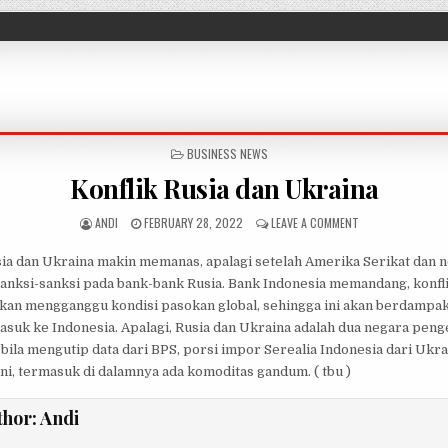
POSTED IN
BUSINESS NEWS
Konflik Rusia dan Ukraina
AUTHOR:
PUBLISHED DATE:
ON KONFLIK RUSIA
ANDI
FEBRUARY 28, 2022
LEAVE A COMMENT
sia dan Ukraina makin memanas, apalagi setelah Amerika Serikat dan n
nksi-sanksi pada bank-bank Rusia. Bank Indonesia memandang, konfli
akan mengganggu kondisi pasokan global, sehingga ini akan berdampa
rmasuk ke Indonesia. Apalagi, Rusia dan Ukraina adalah dua negara pe
 bila mengutip data dari BPS, porsi impor Serealia Indonesia dari Ukra
i, termasuk di dalamnya ada komoditas gandum. ( tbu )
thor:
Andi