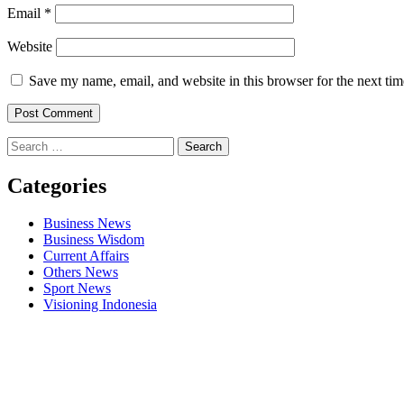
Email
*
Website
Save my name, email, and website in this browser for the next ti
Search
for:
Categories
Business News
Business Wisdom
Current Affairs
Others News
Sport News
Visioning Indonesia