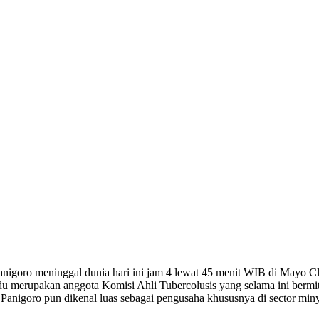
igoro meninggal dunia hari ini jam 4 lewat 45 menit WIB di Mayo Clin
u merupakan anggota Komisi Ahli Tubercolusis yang selama ini bermitr
n Panigoro pun dikenal luas sebagai pengusaha khususnya di sector minya