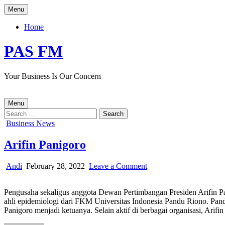
Skip
Menu
to
content
Home
PAS FM
Your Business Is Our Concern
Menu
Search
for:
Posted
Business News
in
Arifin Panigoro
Author:
Published
on
Andi
February 28, 2022
Leave a Comment
Date:
Arifin
Panigoro
Pengusaha sekaligus anggota Dewan Pertimbangan Presiden Arifin Pan
ahli epidemiologi dari FKM Universitas Indonesia Pandu Riono. Pand
Panigoro menjadi ketuanya. Selain aktif di berbagai organisasi, Arifi