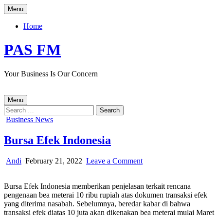
Skip
Menu
to
content
Home
PAS FM
Your Business Is Our Concern
Menu
Search
for:
Posted
Business News
in
Bursa Efek Indonesia
Author:
Published
on
Andi
February 21, 2022
Leave a Comment
Date:
Bursa
Efek
Bursa Efek Indonesia memberikan penjelasan terkait rencana
Indonesia
pengenaan bea meterai 10 ribu rupiah atas dokumen transaksi efek
yang diterima nasabah. Sebelumnya, beredar kabar di bahwa
transaksi efek diatas 10 juta akan dikenakan bea meterai mulai Maret