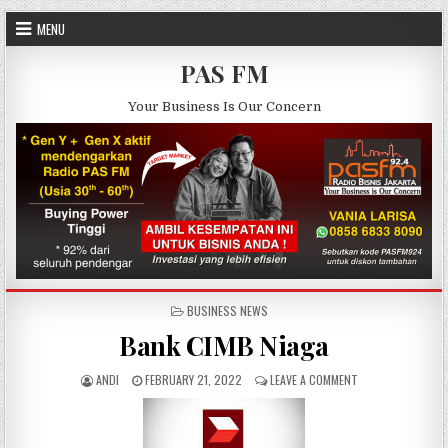
Skip to content
MENU
PAS FM
Your Business Is Our Concern
POSTED IN
BUSINESS NEWS
Bank CIMB Niaga
AUTHOR:
PUBLISHED DATE:
ON BANK CIMB NI
ANDI
FEBRUARY 21, 2022
LEAVE A COMMENT