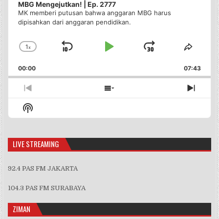
MBG Mengejutkan! | Ep. 2777
MK memberi putusan bahwa anggaran MBG harus
dipisahkan dari anggaran pendidikan.
1
x
Skip
Play
Jump
Change
Share
Playback
This
Backward
Pause
Forward
00:00
Rate
07:43
Episo
Previous
Show
Next
Episode
Episodes
Episo
Show
List
Podcast
Information
LIVE STREAMING
92.4 PAS FM JAKARTA
104.3 PAS FM SURABAYA
ZIMAN