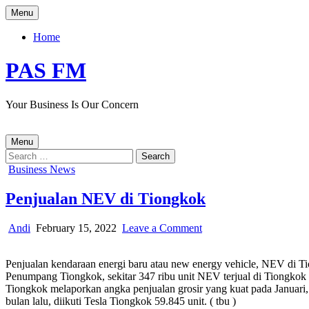
Skip
Menu
to
content
Home
PAS FM
Your Business Is Our Concern
Menu
Search
for:
Posted
Business News
in
Penjualan NEV di Tiongkok
Author:
Published
on
Andi
February 15, 2022
Leave a Comment
Date:
Penjualan
NEV
Penjualan kendaraan energi baru atau new energy vehicle, NEV di T
di
Penumpang Tiongkok, sekitar 347 ribu unit NEV terjual di Tiongkok 
Tiongkok
Tiongkok melaporkan angka penjualan grosir yang kuat pada Januari
bulan lalu, diikuti Tesla Tiongkok 59.845 unit. ( tbu )