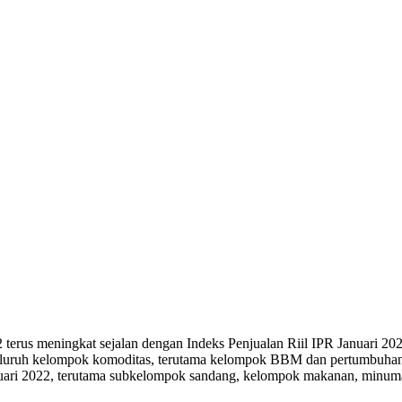
 terus meningkat sejalan dengan Indeks Penjualan Riil IPR Januari 20
 seluruh kelompok komoditas, terutama kelompok BBM dan pertumbuhan 
Januari 2022, terutama subkelompok sandang, kelompok makanan, minu