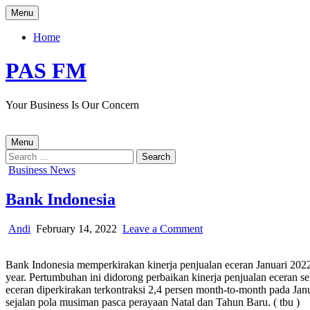
Skip
Menu
to
content
Home
PAS FM
Your Business Is Our Concern
Menu
Search
for:
Posted
Business News
in
Bank Indonesia
Author:
Published
on
Andi
February 14, 2022
Leave a Comment
Date:
Bank
Indonesia
Bank Indonesia memperkirakan kinerja penjualan eceran Januari 2022
year. Pertumbuhan ini didorong perbaikan kinerja penjualan eceran
eceran diperkirakan terkontraksi 2,4 persen month-to-month pada 
sejalan pola musiman pasca perayaan Natal dan Tahun Baru. ( tbu )