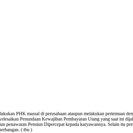
elakukan PHK massal di perusahaan ataupun melakukan pertemuan d
yelesaikan Penundaan Kewajiban Pembayaran Utang yang saat ini dija
gram penawaran Pensiun Dipercepat kepada karyawannya. Selain itu pe
erbangan. ( tbu )