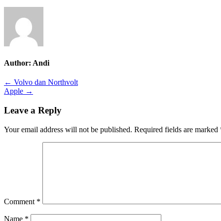
Author:
Andi
Post
← Volvo dan Northvolt
Apple →
navigation
Leave a Reply
Your email address will not be published.
Required fields are marked
Comment
*
Name
*