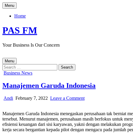
Skip
Menu
to
content
Home
PAS FM
Your Business Is Our Concern
Menu
Search
for:
Posted
Business News
in
Manajemen Garuda Indonesia
Author:
Published
on
Andi
February 7, 2022
Leave a Comment
Date:
Manajemen
Garuda
Manajemen Garuda Indonesia menegaskan perusahaan tak berniat m
Indonesia
tersebut. Menurut manajemen, perusahaan masih berfokus untuk men
efisiensi keuangan dari sisi karyawan, yakni dengan melakukan pro
kerja secara bergantian kepada pilot dengan mengacu pada jumlah pen