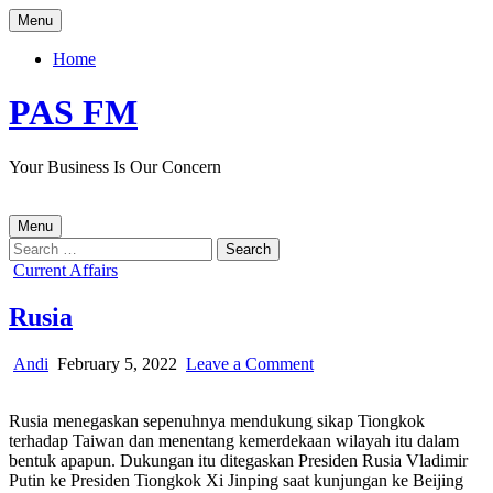
Skip
Menu
to
content
Home
PAS FM
Your Business Is Our Concern
Menu
Search
for:
Posted
Current Affairs
in
Rusia
Author:
Published
on
Andi
February 5, 2022
Leave a Comment
Date:
Rusia
Rusia menegaskan sepenuhnya mendukung sikap Tiongkok
terhadap Taiwan dan menentang kemerdekaan wilayah itu dalam
bentuk apapun. Dukungan itu ditegaskan Presiden Rusia Vladimir
Putin ke Presiden Tiongkok Xi Jinping saat kunjungan ke Beijing