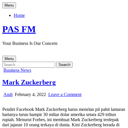
Skip
Menu
to
content
Home
PAS FM
Your Business Is Our Concern
Menu
Search
for:
Posted
Business News
in
Mark Zuckerberg
Author:
Published
on
Andi
February 4, 2022
Leave a Comment
Date:
Mark
Zuckerberg
Pendiri Facebook Mark Zuckerberg harus menelan pil pahit lantaran
hartanya turun hampir 30 miliar dolar amerika setara 429 triliun
rupiah. Menurut Forbes, ini membuat Mark Zuckerberg terdepak
dari jajaran 10 orang terkaya di dunia. Kini Zuckerberg berada di