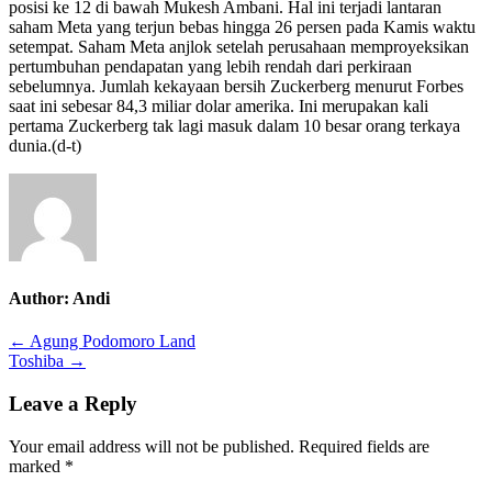
posisi ke 12 di bawah Mukesh Ambani. Hal ini terjadi lantaran
saham Meta yang terjun bebas hingga 26 persen pada Kamis waktu
setempat. Saham Meta anjlok setelah perusahaan memproyeksikan
pertumbuhan pendapatan yang lebih rendah dari perkiraan
sebelumnya. Jumlah kekayaan bersih Zuckerberg menurut Forbes
saat ini sebesar 84,3 miliar dolar amerika. Ini merupakan kali
pertama Zuckerberg tak lagi masuk dalam 10 besar orang terkaya
dunia.(d-t)
Author:
Andi
Post
← Agung Podomoro Land
Toshiba →
navigation
Leave a Reply
Your email address will not be published.
Required fields are
marked
*