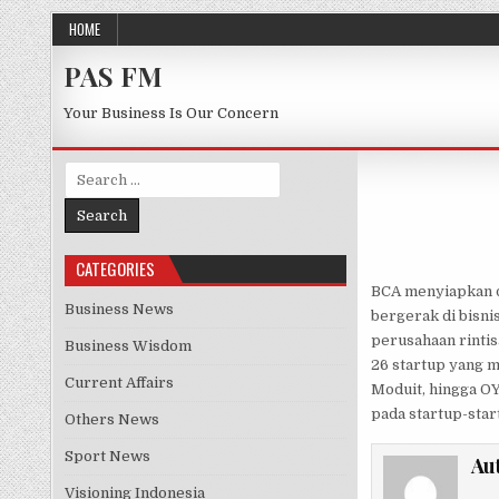
Skip to content
HOME
PAS FM
Your Business Is Our Concern
Search for:
CATEGORIES
BCA menyiapkan d
Business News
bergerak di bisnis
perusahaan rintisa
Business Wisdom
26 startup yang m
Current Affairs
Moduit, hingga OY
pada startup-star
Others News
Sport News
Au
Visioning Indonesia