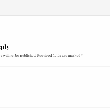
igation
eply
s will not be published.
Required fields are marked
*