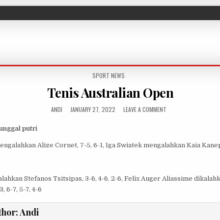
POSTED IN
SPORT NEWS
Tenis Australian Open
AUTHOR:
PUBLISHED DATE:
ON TENIS AUSTRALIAN
ANDI
JANUARY 27, 2022
LEAVE A COMMENT
unggal putri
engalahkan Alize Cornet, 7-5, 6-1,
Iga Swiatek mengalahkan Kaia Kanepi,
lahkan Stefanos Tsitsipas, 3-6, 4-6. 2-6,
Felix Auger Aliassime dikalahk
 6-7, 5-7, 4-6
thor:
Andi