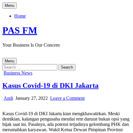
Skip
Menu
to
content
Home
PAS FM
Your Business Is Our Concern
Menu
Search
for:
Posted
Business News
in
Kasus Covid-19 di DKI Jakarta
Author:
Published
on
Andi
January 27, 2022
Leave a Comment
Date:
Kasus
Covid-
Kasus Covid-19 di DKI Jakarta kian mengkhawatirkan. Meski
19
demikian, kalangan pengusaha menilai rem darurat bukan opsi yang
di
bijak saat ini. Pasalnya, ada potensi terjadinya gelombang PHK dan
DKI
merumahkan karyawan. Wakil Ketua Dewan Pimpinan Provinsi
Jakarta