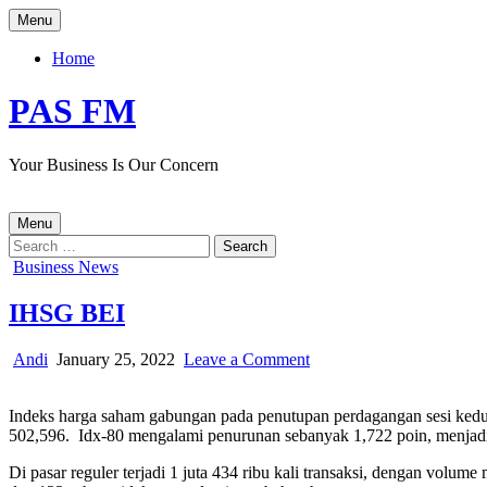
Skip
Menu
to
content
Home
PAS FM
Your Business Is Our Concern
Menu
Search
for:
Posted
Business News
in
IHSG BEI
Author:
Published
on
Andi
January 25, 2022
Leave a Comment
Date:
IHSG
BEI
Indeks harga saham gabungan pada penutupan perdagangan sesi kedu
502,596. Idx-80 mengalami penurunan sebanyak 1,722 poin, menjadi
Di pasar reguler terjadi 1 juta 434 ribu kali transaksi, dengan vol