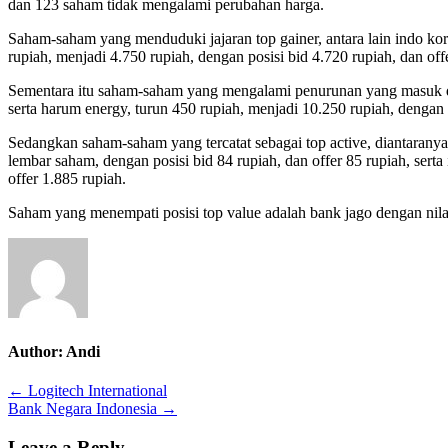
dan 123 saham tidak mengalami perubahan harga.
Saham-saham yang menduduki jajaran top gainer, antara lain indo kord
rupiah, menjadi 4.750 rupiah, dengan posisi bid 4.720 rupiah, dan off
Sementara itu saham-saham yang mengalami penurunan yang masuk daftar
serta harum energy, turun 450 rupiah, menjadi 10.250 rupiah, dengan 
Sedangkan saham-saham yang tercatat sebagai top active, diantaranya 
lembar saham, dengan posisi bid 84 rupiah, dan offer 85 rupiah, serta 
offer 1.885 rupiah.
Saham yang menempati posisi top value adalah bank jago dengan nilai
Author:
Andi
Post
← Logitech International
Bank Negara Indonesia →
navigation
Leave a Reply