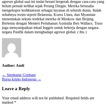
agresor global saat ini mulai berani bergerak dengan cara-cara yang
belum pernah terlihat sejak Perang Dingin. Mereka berusaha
mengekspor kediktatoran sebagai layanan di seluruh dunia. Itulah
sebabnya rezim seperti Belarusia, Korea Utara, dan Myanmar
menemukan sekutu terdekat mereka di Moskow dan Beijing.
Bertemu dengan Menteri Pertahanan Australia Ben Wallace, Truss
juga menyampaikan tekad Inggris untuk bekerja dengan negara-
negara Pasifik dalam menghadapi agresor global. ( tbu )
Author:
Andi
Post
← Stephanie Grisham
Bursa kripto Indonesia →
navigation
Leave a Reply
Your email address will not be published.
Required fields are
marked
*