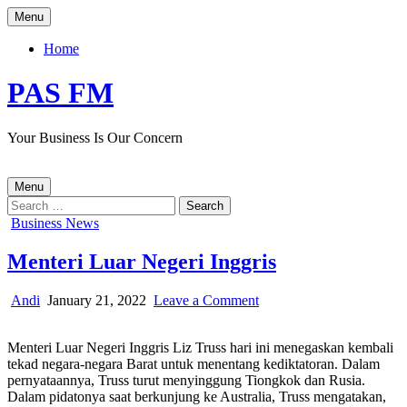
Skip
Menu
to
content
Home
PAS FM
Your Business Is Our Concern
Menu
Search
for:
Posted
Business News
in
Menteri Luar Negeri Inggris
Author:
Published
on
Andi
January 21, 2022
Leave a Comment
Date:
Menteri
Luar
Menteri Luar Negeri Inggris Liz Truss hari ini menegaskan kembali
Negeri
tekad negara-negara Barat untuk menentang kediktatoran. Dalam
Inggris
pernyataannya, Truss turut menyinggung Tiongkok dan Rusia.
Dalam pidatonya saat berkunjung ke Australia, Truss mengatakan,