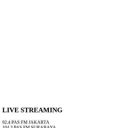
Next Episode
Show Podcast Information
LIVE STREAMING
92.4 PAS FM JAKARTA
104.3 PAS FM SURABAYA