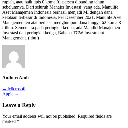
rupiah, atau naik tipis 0 koma 01 persen dibanding tahun
sebelumnya. Dari seluruh Manajer Investasi yang ada, Manulife
Aset Manajemen Indonesia berhasil menjadi MI dengan dana
kelolaan terbesar di Indonesia. Per Desember 2021, Manulife Aset
Manajemen tercatat berhasil menghimpun dana hingga 62 koma 8
triliun. Sementara pada peringkat kedua, ada Mandiri Manajemen
Investasi dan peringkat ketiga, Bahana TCW Investment
Management. ( tbu )
Author:
Andi
Post
← Microsoft
Apple →
navigation
Leave a Reply
Your email address will not be published.
Required fields are
marked
*