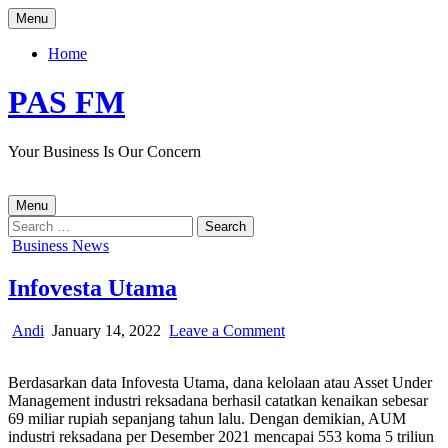
Skip
Menu
to
content
Home
PAS FM
Your Business Is Our Concern
Menu
Search
for:
Posted
Business News
in
Infovesta Utama
Author:
Published
on
Andi
January 14, 2022
Leave a Comment
Date:
Infovesta
Utama
Berdasarkan data Infovesta Utama, dana kelolaan atau Asset Under
Management industri reksadana berhasil catatkan kenaikan sebesar
69 miliar rupiah sepanjang tahun lalu. Dengan demikian, AUM
industri reksadana per Desember 2021 mencapai 553 koma 5 triliun